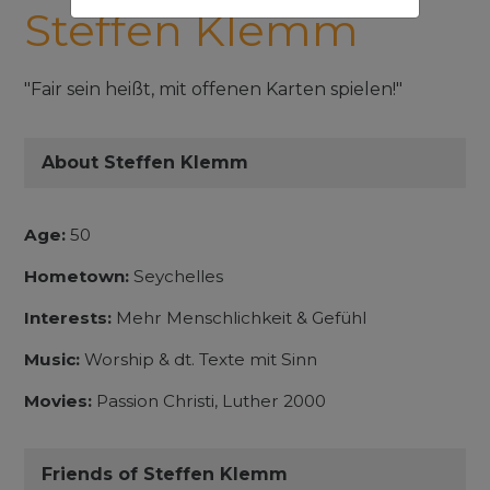
Steffen Klemm
"Fair sein heißt, mit offenen Karten spielen!"
About Steffen Klemm
Age:
50
Hometown:
Seychelles
Interests:
Mehr Menschlichkeit & Gefühl
Music:
Worship & dt. Texte mit Sinn
Movies:
Passion Christi, Luther 2000
Friends of Steffen Klemm