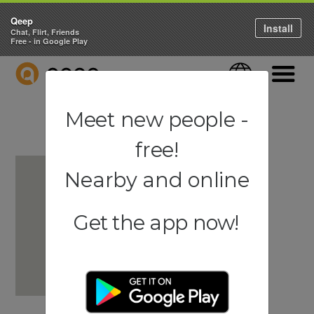
Qeep
Install
Chat, Flirt, Friends
Free - in Google Play
QEEP
Language
Navigati
Meet new people -
free!
Nearby and online
Get the app now!