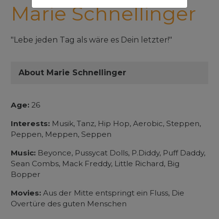
Marie Schnellinger
"Lebe jeden Tag als wäre es Dein letzter!"
About Marie Schnellinger
Age:
26
Interests:
Musik, Tanz, Hip Hop, Aerobic, Steppen,
Peppen, Meppen, Seppen
Music:
Beyonce, Pussycat Dolls, P.Diddy, Puff Daddy,
Sean Combs, Mack Freddy, Little Richard, Big
Bopper
Movies:
Aus der Mitte entspringt ein Fluss, Die
Overtüre des guten Menschen