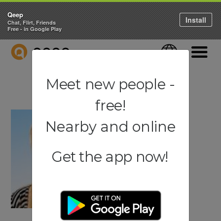
Qeep
Install
Chat, Flirt, Friends
Free - in Google Play
QEEP
Language
Navigati
Meet new people -
free!
Nearby and online
Get the app now!